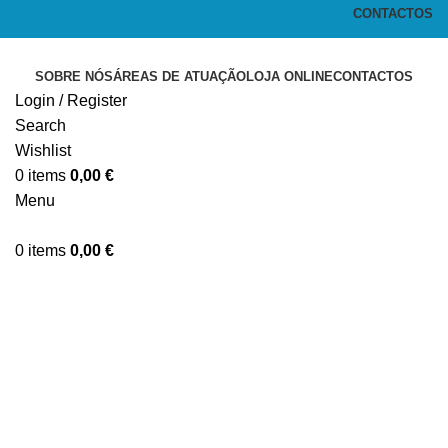
CONTACTOS
SOBRE NÓS
ÁREAS DE ATUAÇÃO
LOJA ONLINE
CONTACTOS
Login / Register
Search
Wishlist
0
items
0,00
€
Menu
0
items
0,00
€
Click to enlarge