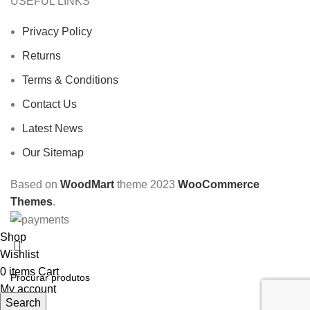
USEFUL LINKS
Privacy Policy
Returns
Terms & Conditions
Contact Us
Latest News
Our Sitemap
Based on
WoodMart
theme
2023
WooCommerce
Themes
.
Shop
Wishlist
0
items
Cart
My account
Search