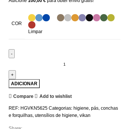
Adicione
100,00
€
para obter envio grátis!
COR
Limpar
Quantidade
de
Pá
Vikan,
ADICIONAR
327
Compare
Add to wishlist
x
271
REF:
HGVKN5625
Categorias:
higiene
,
pás, conchas
x
e forquilhas
,
utensílios de higiene
,
vikan
50
mm,
Share: