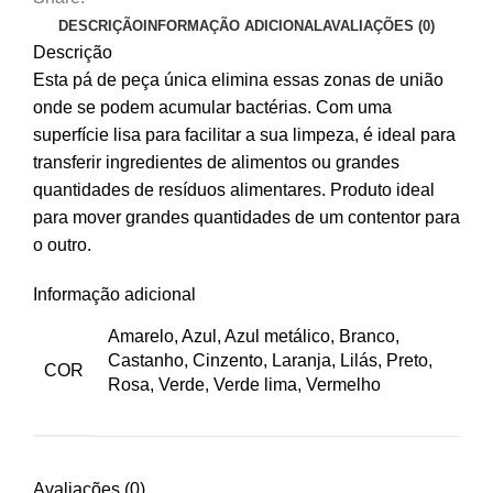
1040
DESCRIÇÃO
INFORMAÇÃO ADICIONAL
AVALIAÇÕES (0)
mm
Descrição
Esta pá de peça única elimina essas zonas de união
onde se podem acumular bactérias. Com uma
superfície lisa para facilitar a sua limpeza, é ideal para
transferir ingredientes de alimentos ou grandes
quantidades de resíduos alimentares. Produto ideal
para mover grandes quantidades de um contentor para
o outro.
Informação adicional
Amarelo, Azul, Azul metálico, Branco,
Castanho, Cinzento, Laranja, Lilás, Preto,
COR
Rosa, Verde, Verde lima, Vermelho
Avaliações (0)