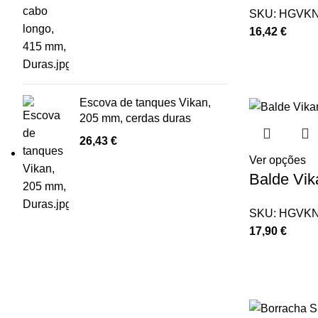
SKU:
HGVKN
16,42
€
Escova de tanques Vikan,
205 mm, cerdas duras
26,43
€
Ver opções
Balde Vika
SKU:
HGVKN
17,90
€