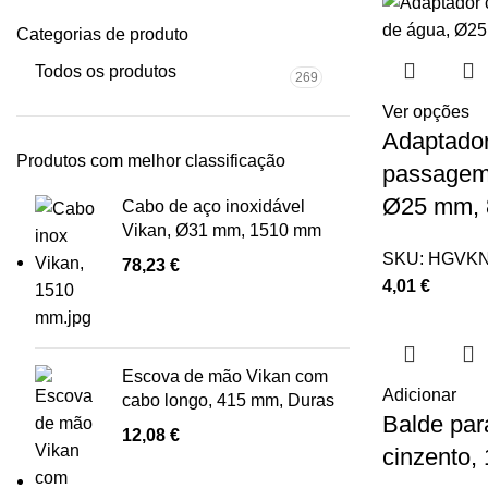
Categorias de produto
Todos os produtos
269
Ver opções
Adaptado
Produtos com melhor classificação
passagem
Ø25 mm,
Cabo de aço inoxidável
Vikan, Ø31 mm, 1510 mm
SKU:
HGVKN
78,23
€
4,01
€
Escova de mão Vikan com
Adicionar
cabo longo, 415 mm, Duras
Balde par
12,08
€
cinzento, 