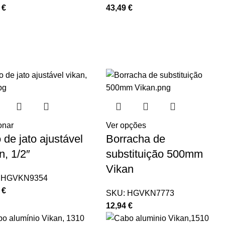
2
€
43,49
€
onar
Ver opções
 de jato ajustável
Borracha de
n, 1/2″
substituição 500mm
Vikan
:
HGVKN9354
1
€
SKU:
HGVKN7773
12,94
€