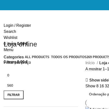
Login / Register
Search
Wishlist
Loja online
0
items
0,00
€
Menu
Categories
ALL
PRODUCTS
TODOS OS PRODUTOS
269 PRODUCT
0
items
0,00
€
Filtrar por preço
Início
Loja 
A mostrar 1–1
Show side
Show
8
16
3
Preço
Preço
mínimo
máximo
FILTRAR