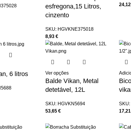
24,1
esfregona,15 Litros,
375028
cinzento
SKU:
HGVKNE375018
8,93
€
n, 6 litros
Ver opções
Adici
Balde Vikan, Metal
Bico
5688
detetável, 12L
vika
SKU:
HGVKN5694
SKU
53,65
€
17,2