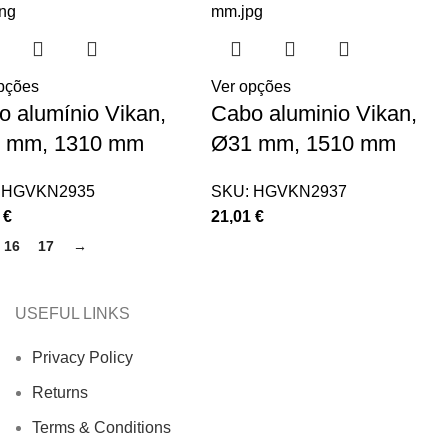
pções
Ver opções
o alumínio Vikan,
Cabo aluminio Vikan,
 mm, 1310 mm
Ø31 mm, 1510 mm
:
HGVKN2935
SKU:
HGVKN2937
6
€
21,01
€
16
17
→
USEFUL LINKS
Privacy Policy
Returns
Terms & Conditions