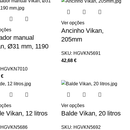
Ver opções
Ancinho Vikan,
pções
tador manual
205mm
an, Ø31 mm, 1190
SKU:
HGVKN5691
42,68
€
:
HGVKN7010
2
€
pções
Ver opções
e Vikan, 12 litros
Balde Vikan, 20 litros
:
HGVKN5686
SKU:
HGVKN5692