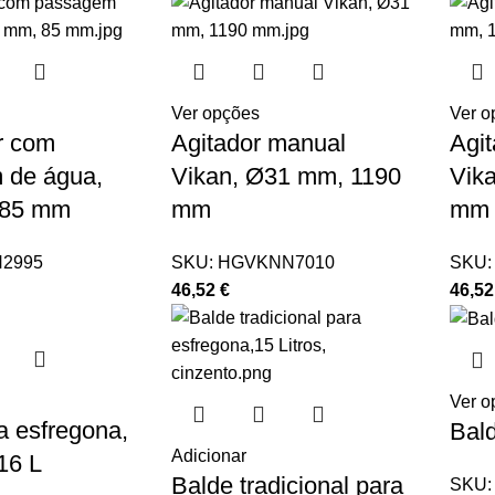
Ver opções
Ver o
r com
Agitador manual
Agi
 de água,
Vikan, Ø31 mm, 1190
Vik
 85 mm
mm
mm
2995
SKU:
HGVKNN7010
SKU
46,52
€
46,5
Ver o
a esfregona,
Bald
Adicionar
16 L
Balde tradicional para
SKU