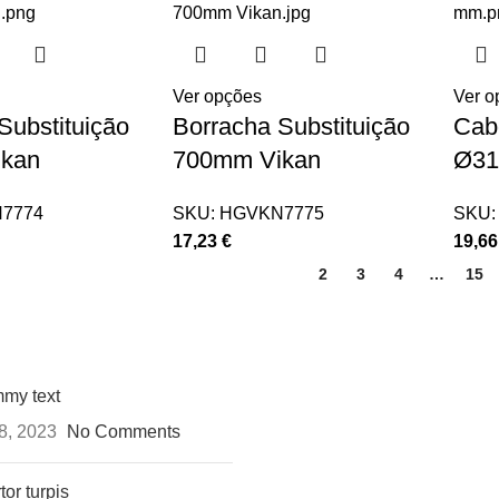
Ver opções
Ver o
Substituição
Borracha Substituição
Cab
kan
700mm Vikan
Ø31
7774
SKU:
HGVKN7775
SKU
17,23
€
19,6
1
2
3
4
…
15
my text
8, 2023
No Comments
tor turpis