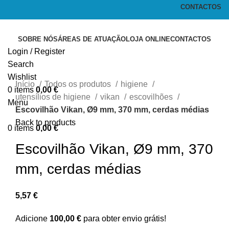
CONTACTOS
SOBRE NÓS
ÁREAS DE ATUAÇÃO
LOJA ONLINE
CONTACTOS
Login / Register
Search
Click to enlarge
Wishlist
Início
Todos os produtos
higiene
0
items
0,00
€
utensílios de higiene
vikan
escovilhões
Menu
Escovilhão Vikan, Ø9 mm, 370 mm, cerdas médias
Back to products
0
items
0,00
€
Escovilhão Vikan, Ø9 mm, 370
mm, cerdas médias
5,57
€
Adicione
100,00
€
para obter envio grátis!