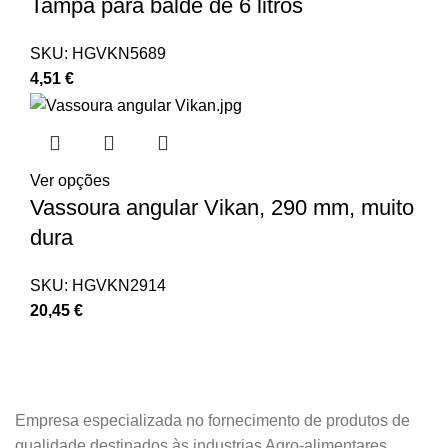
Tampa para balde de 6 litros
SKU:
HGVKN5689
4,51
€
Ver opções
Vassoura angular Vikan, 290 mm, muito
dura
SKU:
HGVKN2914
20,45
€
Empresa especializada no fornecimento de produtos de
qualidade destinados às industrias Agro-alimentares.