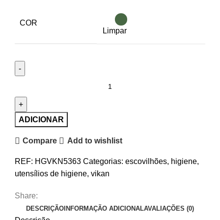
COR
Limpar
Quantidade
de
Escovilhão
Vikan,
ADICIONAR
Ø9
Compare
Add to wishlist
mm,
370
REF:
HGVKN5363
Categorias:
escovilhões
,
higiene
,
mm,
utensílios de higiene
,
vikan
cerdas
médias
Share:
DESCRIÇÃO
INFORMAÇÃO ADICIONAL
AVALIAÇÕES (0)