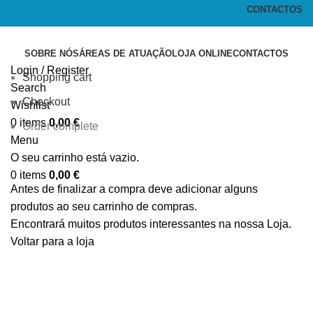
CONTACTOS
SOBRE NÓS
ÁREAS DE ATUAÇÃO
LOJA ONLINE
CONTACTOS
Login / Register
Shopping cart
Search
Checkout
Wishlist
0
items
0,00
€
Order complete
Menu
O seu carrinho está vazio.
0
items
0,00
€
Antes de finalizar a compra deve adicionar alguns
produtos ao seu carrinho de compras.
Encontrará muitos produtos interessantes na nossa Loja.
Voltar para a loja