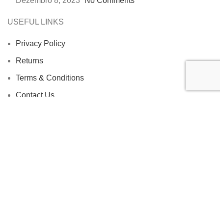
Dezembro 8, 2023
No Comments
USEFUL LINKS
Privacy Policy
Returns
Terms & Conditions
Contact Us
Latest News
Our Sitemap
Based on
WoodMart
theme
2023
WooCommerce
Themes
.
Shop
Wishlist
0
items
Cart