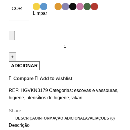
COR
Limpar
Quantidade
de
Escova
Vikan,
ADICIONAR
410
Compare
Add to wishlist
mm,
Macia
REF:
HGVKN3179
Categorias:
escovas e vassouras
,
higiene
,
utensílios de higiene
,
vikan
Share:
DESCRIÇÃO
INFORMAÇÃO ADICIONAL
AVALIAÇÕES (0)
Descrição