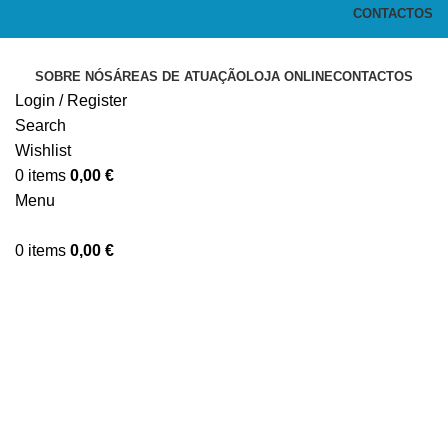
CONTACTOS
SOBRE NÓS
ÁREAS DE ATUAÇÃO
LOJA ONLINE
CONTACTOS
Login / Register
Search
Wishlist
0
items
0,00
€
Menu
0
items
0,00
€
Click to enlarge