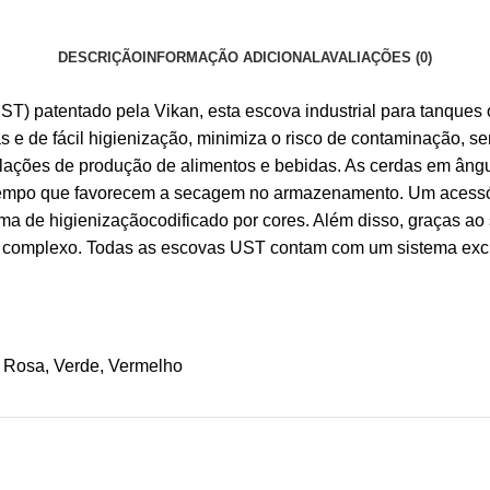
DESCRIÇÃO
INFORMAÇÃO ADICIONAL
AVALIAÇÕES (0)
UST) patentado pela Vikan, esta escova industrial para tanque
s e de fácil higienização, minimiza o risco de contaminação, se
talações de produção de alimentos e bebidas. As cerdas em ângul
mpo que favorecem a secagem no armazenamento. Um acessóri
ema de higienizaçãocodificado por cores. Além disso, graças a
is complexo. Todas as escovas UST contam com um sistema excl
s, Rosa, Verde, Vermelho