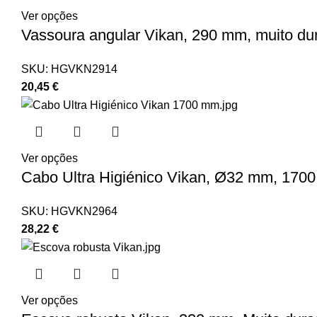
Ver opções
Vassoura angular Vikan, 290 mm, muito du
SKU:
HGVKN2914
20,45
€
Ver opções
Cabo Ultra Higiénico Vikan, Ø32 mm, 170
SKU:
HGVKN2964
28,22
€
Ver opções