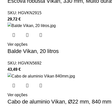
Escova robusta Vikan, 330 mm, Muito dura
SKU:
HGVKN2915
29,72
€
Ver opções
Balde Vikan, 20 litros
SKU:
HGVKN5692
43,49
€
Ver opções
Cabo de aluminio Vikan, Ø22 mm, 840 mm