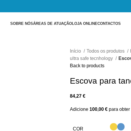
SOBRE NÓS
ÁREAS DE ATUAÇÃO
LOJA ONLINE
CONTACTOS
Início
Todos os produtos
ultra safe tecnhology
Escov
Back to products
Escova para ta
84,27
€
Adicione
100,00
€
para obter 
COR