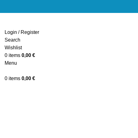
Login / Register
Search
Wishlist
0
items
0,00
€
Menu
0
items
0,00
€
Click to enlarge