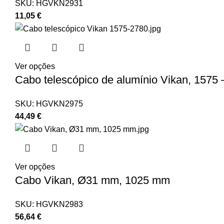
SKU:
HGVKN2931
11,05
€
Ver opções
Cabo telescópico de alumínio Vikan, 157
SKU:
HGVKN2975
44,49
€
Ver opções
Cabo Vikan, Ø31 mm, 1025 mm
SKU:
HGVKN2983
56,64
€