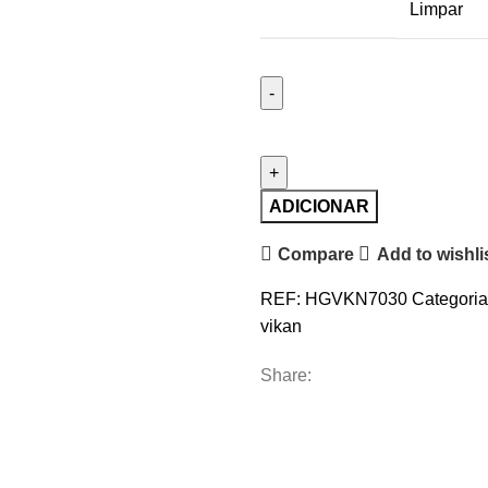
Limpar
Quantidade
de
Escova
para
ADICIONAR
tanques
Compare
Add to wishli
UST,
Vikan,
REF:
HGVKN7030
Categoria
Dura,
vikan
190mm
Share: