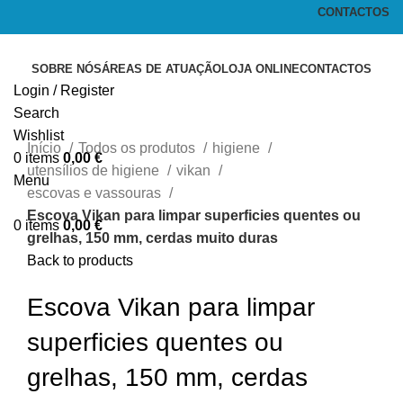
CONTACTOS
SOBRE NÓS
ÁREAS DE ATUAÇÃO
LOJA ONLINE
CONTACTOS
Login / Register
Search
Click to enlarge
Wishlist
Início
Todos os produtos
higiene
0
items
0,00
€
utensílios de higiene
vikan
Menu
escovas e vassouras
Escova Vikan para limpar superficies quentes ou
0
items
0,00
€
grelhas, 150 mm, cerdas muito duras
Back to products
Escova Vikan para limpar
superficies quentes ou
grelhas, 150 mm, cerdas