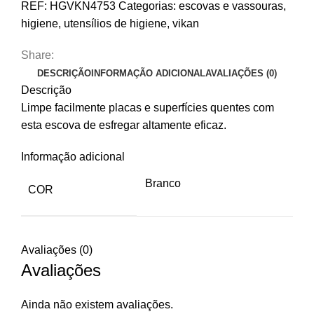
REF:
HGVKN4753
Categorias:
escovas e vassouras
,
quentes
higiene
,
utensílios de higiene
,
vikan
ou
grelhas,
Share:
150
DESCRIÇÃO
INFORMAÇÃO ADICIONAL
AVALIAÇÕES (0)
mm,
Descrição
cerdas
Limpe facilmente placas e superfícies quentes com
muito
esta escova de esfregar altamente eficaz.
duras
Informação adicional
Branco
COR
Avaliações (0)
Avaliações
Ainda não existem avaliações.