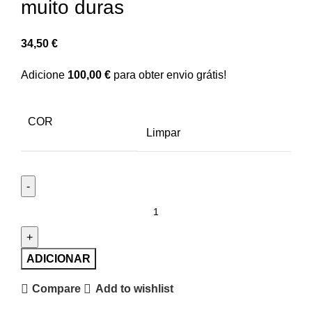
muito duras
34,50
€
Adicione
100,00
€
para obter envio grátis!
COR
Limpar
Quantidade
de
Escova
Vikan
ADICIONAR
para
Compare
Add to wishlist
limpar
superficies