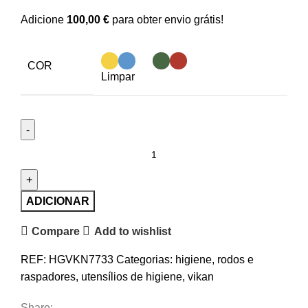
Adicione
100,00
€
para obter envio grátis!
COR
Limpar
Quantidade
de
Cassete
lâmina
ADICIONAR
dupla
Compare
Add to wishlist
de
substituição
REF:
HGVKN7733
Categorias:
higiene
,
rodos e
Vikan,
raspadores
,
utensílios de higiene
,
vikan
500
mm
Share: