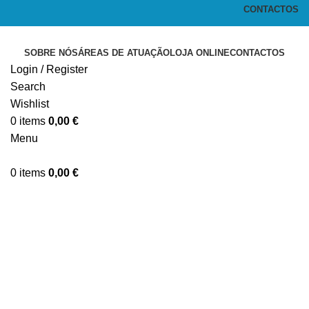
CONTACTOS
SOBRE NÓS
ÁREAS DE ATUAÇÃO
LOJA ONLINE
CONTACTOS
Login / Register
Search
Wishlist
0
items
0,00
€
Menu
0
items
0,00
€
Click to enlarge