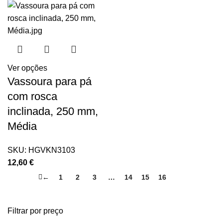
Ver opções
Vassoura para pá
com rosca
inclinada, 250 mm,
Média
SKU:
HGVKN3103
12,60
€
←
1
2
3
…
14
15
16
17
Filtrar por preço