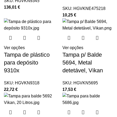
SKU:
HGVKN9345
136,01
€
SKU:
HGVKNE475218
10,25
€
Ver opções
Ver opções
Tampa de plástico
Tampa p/ Balde
para depósito
5694, Metal
9310x
detetável, Vikan
SKU:
HGVKN9318
SKU:
HGVKN5695
22,72
€
17,53
€