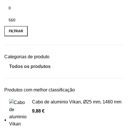
Preço
Preço
mínimo
máximo
FILTRAR
Categorias de produto
Todos os produtos
269
Produtos com melhor classificação
Cabo de aluminio Vikan, Ø25 mm, 1460 mm
9,88
€