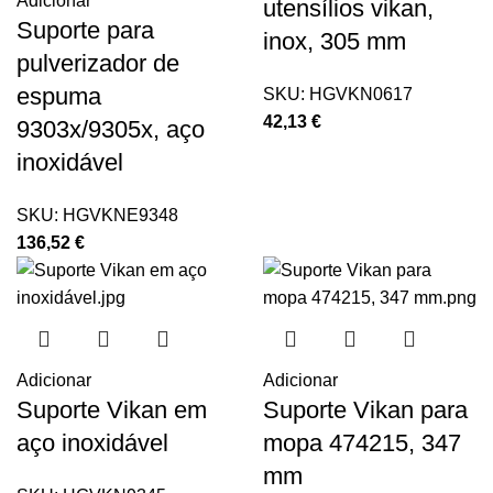
Adicionar
utensílios vikan,
Suporte para
inox, 305 mm
pulverizador de
espuma
SKU:
HGVKN0617
42,13
€
9303x/9305x, aço
inoxidável
SKU:
HGVKNE9348
136,52
€
Adicionar
Adicionar
Suporte Vikan em
Suporte Vikan para
aço inoxidável
mopa 474215, 347
mm