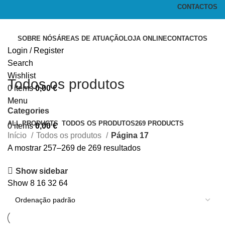
CONTACTOS
SOBRE NÓS
ÁREAS DE ATUAÇÃO
LOJA ONLINE
CONTACTOS
Login / Register
Search
Wishlist
Todos os produtos
0
items
0,00
€
Menu
Categories
ALL
PRODUCTS
TODOS OS PRODUTOS
269 PRODUCTS
0
items
0,00
€
Início
Todos os produtos
Página 17
A mostrar 257–269 de 269 resultados
Show sidebar
Show
8
16
32
64