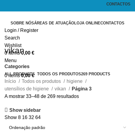
CONTACTOS
SOBRE NÓS
ÁREAS DE ATUAÇÃO
LOJA ONLINE
CONTACTOS
Login / Register
Search
Wishlist
vikan
0
items
0,00
€
Menu
Categories
ALL
PRODUCTS
TODOS OS PRODUTOS
269 PRODUCTS
0
items
0,00
€
Início
Todos os produtos
higiene
utensílios de higiene
vikan
Página 3
A mostrar 33–48 de 269 resultados
Show sidebar
Show
8
16
32
64