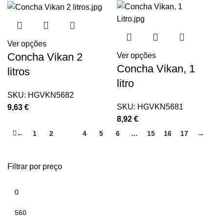
Ver opções
Concha Vikan 2
Ver opções
Concha Vikan, 1
litros
litro
SKU:
HGVKN5682
SKU:
HGVKN5681
9,63
€
8,92
€
←
1
2
3
4
5
6
…
15
16
17
→
Filtrar por preço
Preço
Preço